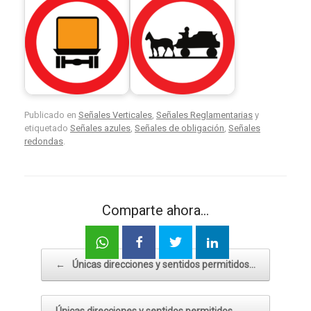
Publicado en
Señales Verticales
,
Señales Reglamentarias
y
etiquetado
Señales azules
,
Señales de obligación
,
Señales
redondas
.
Comparte ahora...
Navegador de artículos
←
Únicas direcciones y sentidos permitidos…